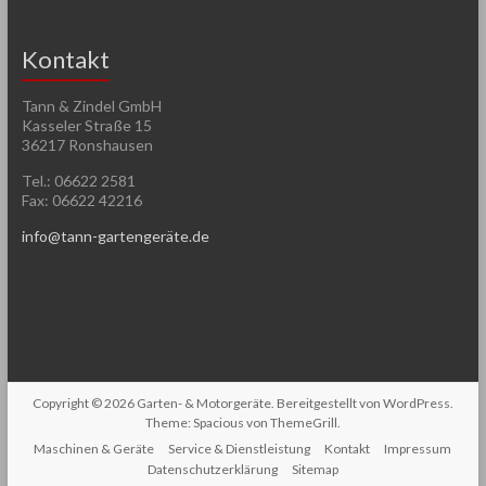
Kontakt
Tann & Zindel GmbH
Kasseler Straße 15
36217 Ronshausen
Tel.: 06622 2581
Fax: 06622 42216
info@tann-gartengeräte.de
Copyright © 2026
Garten- & Motorgeräte
. Bereitgestellt von
WordPress
.
Theme: Spacious von
ThemeGrill
.
Maschinen & Geräte
Service & Dienstleistung
Kontakt
Impressum
Datenschutzerklärung
Sitemap