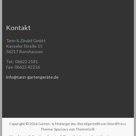
Kontakt
Tann & Zindel GmbH
Kasseler Straße 15
36217 Ronshausen
Tel.: 06622 2581
Fax: 06622 42216
info@tann-gartengeräte.de
Copyright © 2026
Garten- & Motorgeräte
. Bereitgestellt von
WordPress
.
Theme: Spacious von
ThemeGrill
.