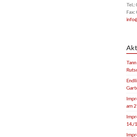
Tel.
Fax:
info
Akt
Tann
Ruts
Endli
Gart
Impr
am 2
Impr
14./1
Impr