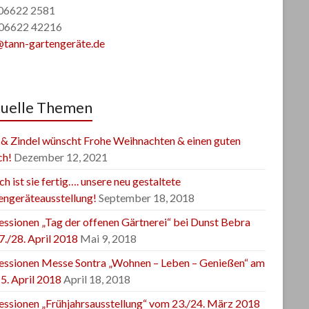
: 06622 2581
 06622 42216
@tann-gartengeräte.de
uelle Themen
 & Zindel wünscht Frohe Weihnachten & einen guten
ch!
Dezember 12, 2021
ch ist sie fertig…. unsere neu gestaltete
engeräteausstellung!
September 18, 2018
essionen „Tag der offenen Gärtnerei“ bei Dunst Bebra
7./28. April 2018
Mai 9, 2018
essionen Messe Sontra „Wohnen – Leben – Genießen“ am
5. April 2018
April 18, 2018
essionen „Frühjahrsausstellung“ vom 23./24. März 2018