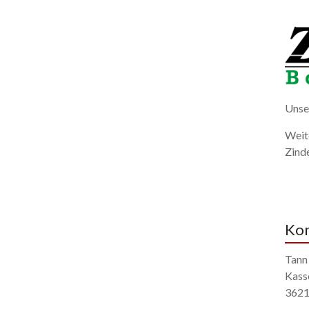
Unse
Weite
Zind
Kon
Tann
Kass
3621