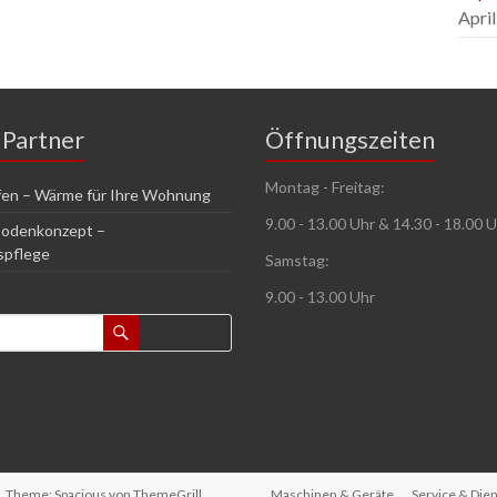
April
 Partner
Öffnungszeiten
Montag - Freitag:
en – Wärme für Ihre Wohnung
9.00 - 13.00 Uhr & 14.30 - 18.00 
Bodenkonzept –
spflege
Samstag:
9.00 - 13.00 Uhr
. Theme: Spacious von
ThemeGrill
.
Maschinen & Geräte
Service & Dien