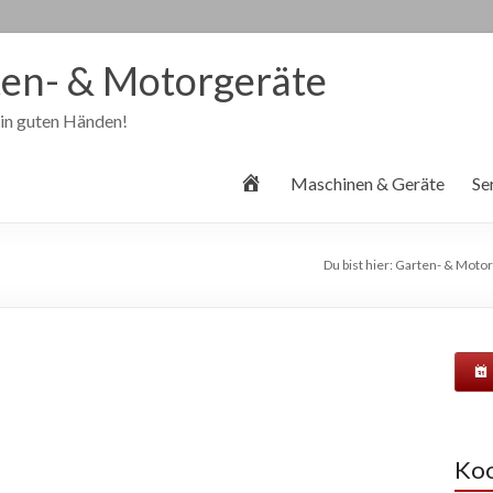
en- & Motorgeräte
 in guten Händen!
S
Maschinen & Geräte
Se
t
a
r
Du bist hier:
Garten- & Motor
t
s
e
i
t
e
Koo