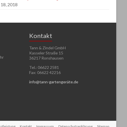
 18, 2018
Kontakt
Tann & Zindel GmbH
Kasseler Straße 15
Uhr
36217 Ronshausen
Tel.: 06622 2581
Fax: 06622 42216
info@tann-gartengeräte.de
stleistung
Kontakt
Impressum
Datenschutzerklärung
Sitemap