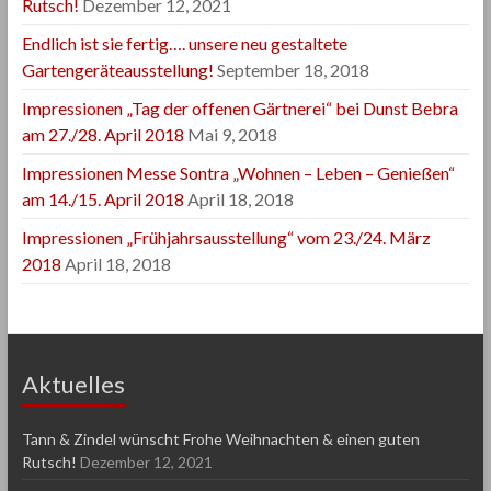
Rutsch!
Dezember 12, 2021
Endlich ist sie fertig…. unsere neu gestaltete
Gartengeräteausstellung!
September 18, 2018
Impressionen „Tag der offenen Gärtnerei“ bei Dunst Bebra
am 27./28. April 2018
Mai 9, 2018
Impressionen Messe Sontra „Wohnen – Leben – Genießen“
am 14./15. April 2018
April 18, 2018
Impressionen „Frühjahrsausstellung“ vom 23./24. März
2018
April 18, 2018
Aktuelles
Tann & Zindel wünscht Frohe Weihnachten & einen guten
Rutsch!
Dezember 12, 2021