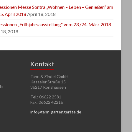
essionen Messe Sontra „Wohnen – Leben – Genießen“ am
5. April 2018
April 18, 2018
essionen „Frühjahrsausstellung“ vom 23./24. März 2018
 18, 2018
Kontakt
Tann & Zindel GmbH
Kasseler Straße 15
Uhr
36217 Ronshausen
Tel.: 06622 2581
Fax: 06622 42216
info@tann-gartengeräte.de