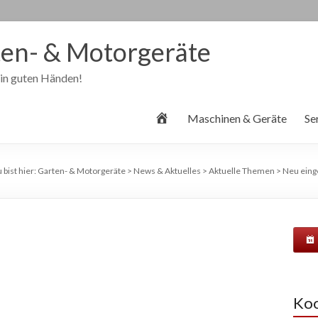
en- & Motorgeräte
 in guten Händen!
S
Maschinen & Geräte
Se
t
a
r
 bist hier:
Garten- & Motorgeräte
>
News & Aktuelles
>
Aktuelle Themen
>
Neu eing
t
s
e
i
t
e
Koo