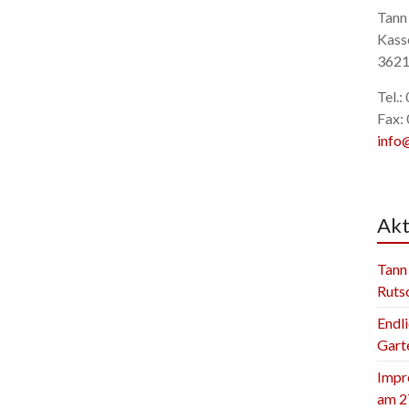
Tann
Kass
3621
Tel.
Fax:
info
Akt
Tann
Ruts
Endli
Gart
Impr
am 2