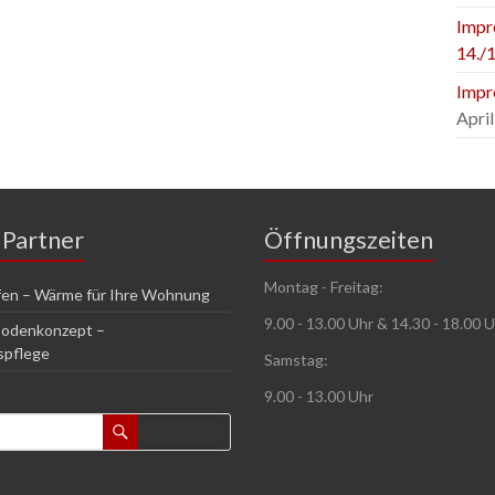
Impr
14./1
Impr
April
 Partner
Öffnungszeiten
Montag - Freitag:
en – Wärme für Ihre Wohnung
9.00 - 13.00 Uhr & 14.30 - 18.00 
Bodenkonzept –
spflege
Samstag:
9.00 - 13.00 Uhr