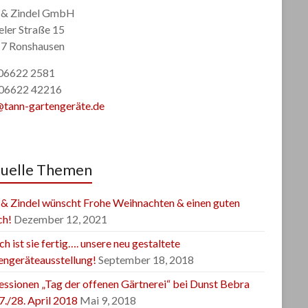
 & Zindel GmbH
eler Straße 15
7 Ronshausen
: 06622 2581
 06622 42216
@tann-gartengeräte.de
uelle Themen
 & Zindel wünscht Frohe Weihnachten & einen guten
ch!
Dezember 12, 2021
ch ist sie fertig…. unsere neu gestaltete
engeräteausstellung!
September 18, 2018
essionen „Tag der offenen Gärtnerei“ bei Dunst Bebra
7./28. April 2018
Mai 9, 2018