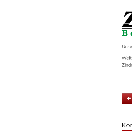
Unse
Weite
Zind
Kon