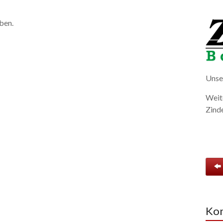
ben.
Unse
Weite
Zind
Kon