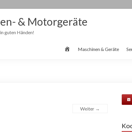
en- & Motorgeräte
 in guten Händen!
S
Maschinen & Geräte
Se
t
a
r
t
s
e
i
t
e
Weiter →
Koo