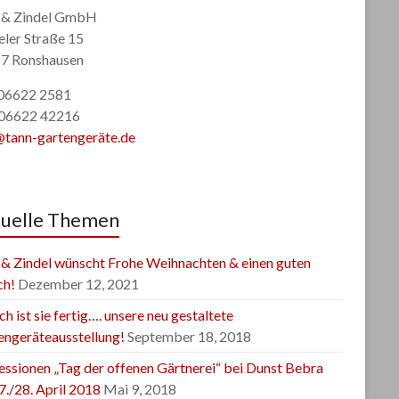
 & Zindel GmbH
eler Straße 15
7 Ronshausen
: 06622 2581
 06622 42216
@tann-gartengeräte.de
uelle Themen
 & Zindel wünscht Frohe Weihnachten & einen guten
ch!
Dezember 12, 2021
ch ist sie fertig…. unsere neu gestaltete
engeräteausstellung!
September 18, 2018
essionen „Tag der offenen Gärtnerei“ bei Dunst Bebra
7./28. April 2018
Mai 9, 2018