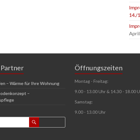
Impr
14./1
Impr
April
 Partner
Öffnungszeiten
Montag - Freitag:
en – Wärme für Ihre Wohnung
9.00 - 13.00 Uhr & 14.30 - 18.00 
Bodenkonzept –
spflege
Samstag:
9.00 - 13.00 Uhr