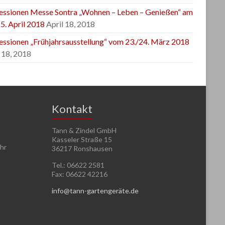
essionen Messe Sontra „Wohnen – Leben – Genießen“ am
5. April 2018
April 18, 2018
essionen „Frühjahrsausstellung“ vom 23./24. März 2018
 18, 2018
Kontakt
Tann & Zindel GmbH
Kasseler Straße 15
Uhr
36217 Ronshausen
Tel.: 06622 2581
Fax: 06622 42216
info@tann-gartengeräte.de