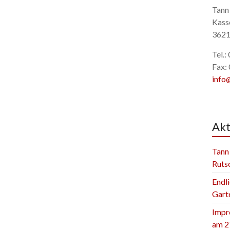
Tann
Kass
3621
Tel.
Fax:
info
Akt
Tann
Ruts
Endli
Gart
Impr
am 2