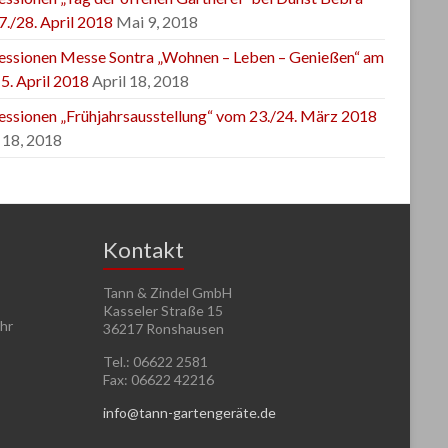
7./28. April 2018
Mai 9, 2018
essionen Messe Sontra „Wohnen – Leben – Genießen“ am
5. April 2018
April 18, 2018
essionen „Frühjahrsausstellung“ vom 23./24. März 2018
 18, 2018
Kontakt
Tann & Zindel GmbH
Kasseler Straße 15
Uhr
36217 Ronshausen
Tel.: 06622 2581
Fax: 06622 42216
info@tann-gartengeräte.de