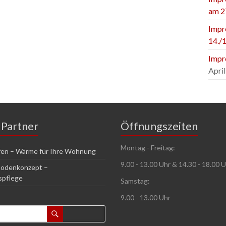
am 2
Impr
14./1
Impr
April
 Partner
Öffnungszeiten
Montag - Freitag:
en – Wärme für Ihre Wohnung
9.00 - 13.00 Uhr & 14.30 - 18.00 
Bodenkonzept –
spflege
Samstag:
9.00 - 13.00 Uhr