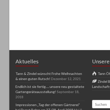
Aktuelles
Unsere
Tann & Zindel wünscht Frohe Weihnachten
Tann Öf
& einen guten Rutsch!
Dezember 12, 2021
Zindel 
Endlich ist sie fertig…. unsere neu gestaltete
Landschaft
Gartengeräteausstellung!
September 18,
2018
Impressionen „Tag der offenen Gärtnerei“
bei Dunst Bebra am 27./28. April 2018
Mai 9,