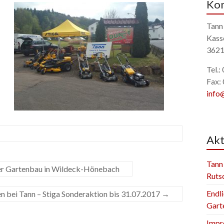
Kon
Tann
Kass
3621
Tel.
Fax:
info
Akt
Tann
ner Gartenbau in Wildeck-Hönebach
Ruts
Endli
 bei Tann – Stiga Sonderaktion bis 31.07.2017
→
Gart
Impr