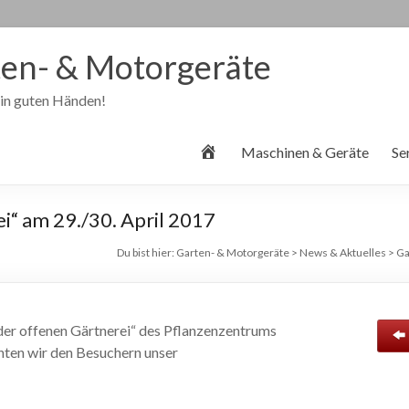
en- & Motorgeräte
 in guten Händen!
S
Maschinen & Geräte
Se
t
a
r
i“ am 29./30. April 2017
t
s
Du bist hier:
Garten- & Motorgeräte
>
News & Aktuelles
>
Ga
e
i
t
e
 der offenen Gärtnerei“ des Pflanzenzentrums
nten wir den Besuchern unser