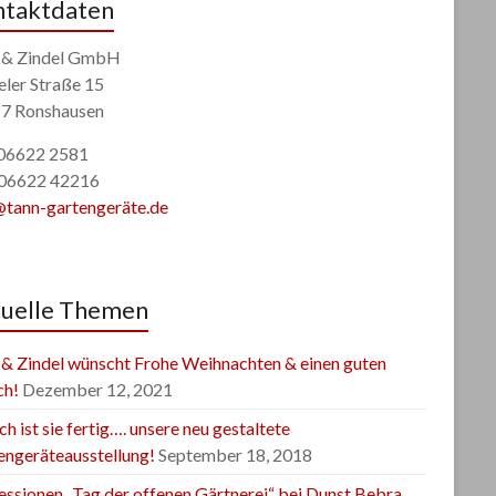
taktdaten
 & Zindel GmbH
eler Straße 15
7 Ronshausen
: 06622 2581
 06622 42216
@tann-gartengeräte.de
uelle Themen
 & Zindel wünscht Frohe Weihnachten & einen guten
ch!
Dezember 12, 2021
ch ist sie fertig…. unsere neu gestaltete
engeräteausstellung!
September 18, 2018
essionen „Tag der offenen Gärtnerei“ bei Dunst Bebra