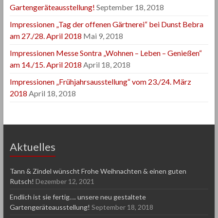
Gartengeräteausstellung!
September 18, 2018
Impressionen „Tag der offenen Gärtnerei“ bei Dunst Bebra
am 27./28. April 2018
Mai 9, 2018
Impressionen Messe Sontra „Wohnen – Leben – Genießen“
am 14./15. April 2018
April 18, 2018
Impressionen „Frühjahrsausstellung“ vom 23./24. März
2018
April 18, 2018
Aktuelles
Tann & Zindel wünscht Frohe Weihnachten & einen guten
Rutsch!
Dezember 12, 2021
Endlich ist sie fertig…. unsere neu gestaltete
Gartengeräteausstellung!
September 18, 2018